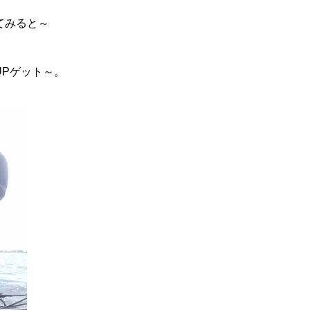
てみると～
UPゲット～。