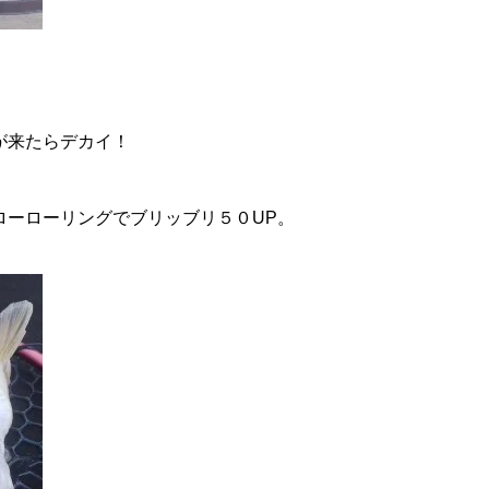
が来たらデカイ！
ローローリングでブリッブリ５０UP。