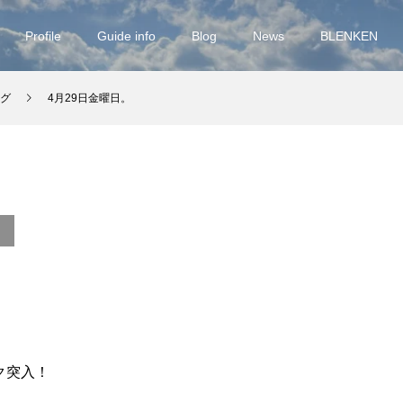
Profile
Guide info
Blog
News
BLENKEN
グ
4月29日金曜日。
。
ク突入！