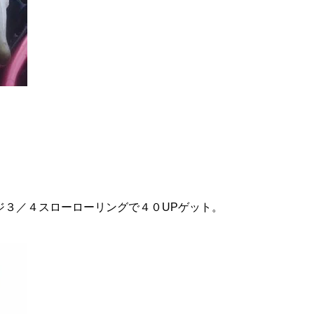
ジ３／４スローローリングで４０UPゲット。