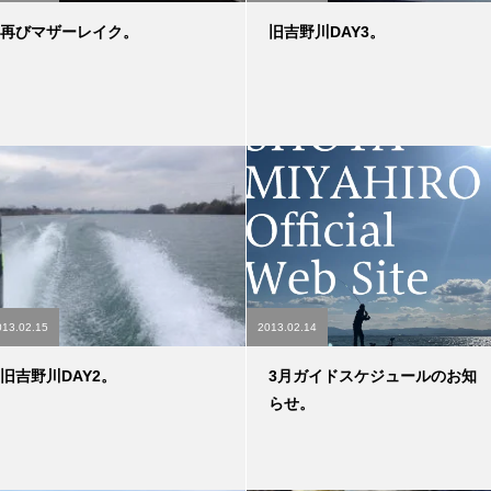
再びマザーレイク。
旧吉野川DAY3。
013.02.15
2013.02.14
旧吉野川DAY2。
3月ガイドスケジュールのお知
らせ。