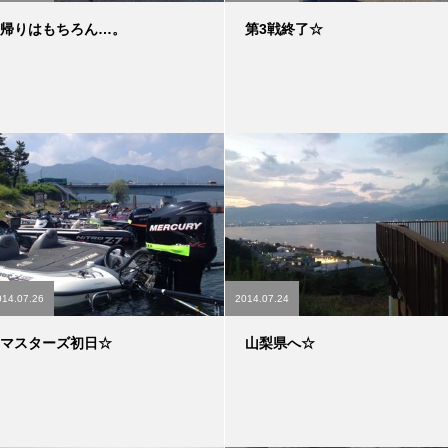
帰りはもちろん…。
第3戦終了☆
014.07.26
2014.07.24
マスターズ初日☆
山梨県へ☆