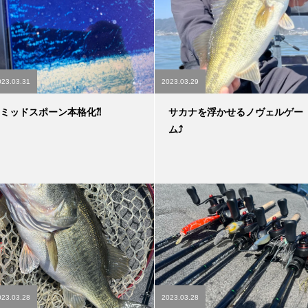
023.03.31
2023.03.29
ミッドスポーン本格化⁈
サカナを浮かせるノヴェルゲー
ム⤴︎
023.03.28
2023.03.28