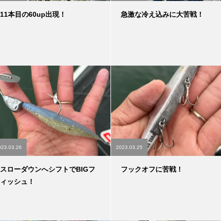
11本目の60up出現！
急激な冷え込みに大苦戦！
023.03.26
2023.03.25
スローダウンへシフトでBIGフ
フックオフに苦戦！
ィッシュ！