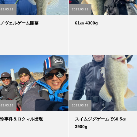
023.03.21
2023.03.21
ノヴェルゲーム開幕
61㎝ 4300g
023.03.19
2023.03.18
珍事件＆ロクマル出現
スイムジグゲームで60.5㎝
3900g