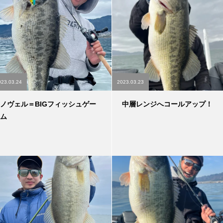
023.03.24
2023.03.23
ノヴェル＝BIGフィッシュゲー
中層レンジへコールアップ！
ム