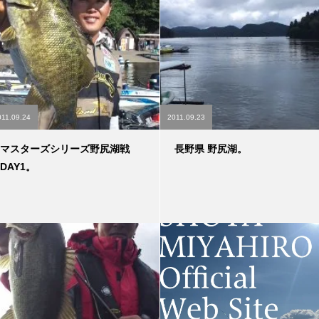
011.09.24
2011.09.23
マスターズシリーズ野尻湖戦
長野県 野尻湖。
DAY1。