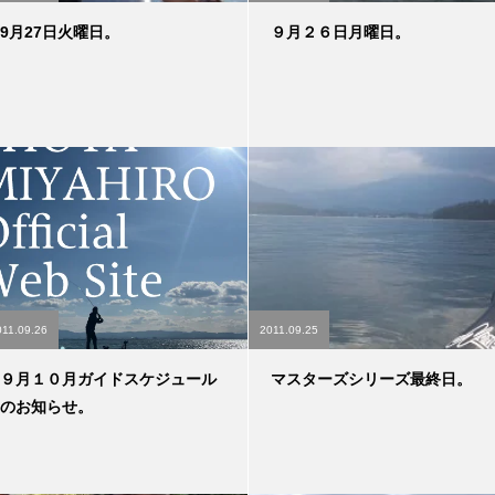
9月27日火曜日。
９月２６日月曜日。
011.09.26
2011.09.25
９月１０月ガイドスケジュール
マスターズシリーズ最終日。
のお知らせ。