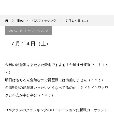
Blog
バスフィッシング
７月１４日（土）
2007.07.14
バスフィッシング
７月１４日（土）
今日の琵琶湖はまたまた豪雨ですよぉ！台風４号接近中！！（＞
＜）
明日はもちろん危険なので琵琶湖には出船しません（＾＾；）
台風明けの琵琶湖いったいどうなってるのか！？ドキドキワクワ
クと不安が半分半分（＾＾；）
３Mクラスのクランキングのローテーションに新戦力！サウンド