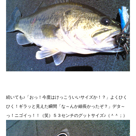
続いても♪「おっ！今度はけっこういいサイズか！？」よくひく
ひく！ギラッと見えた瞬間「な～んか細長かったぞ？」デタ～
っ！ニゴイっ！！（笑）５３センチのグットサイズ♪（＾＾；）