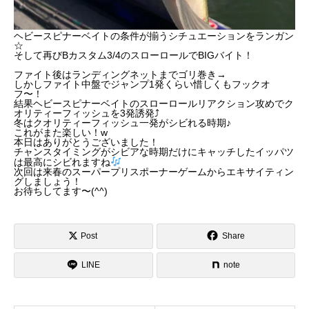
ヘビースピナーベイトの条件が揃うシチュエーションをランガン
☆
そして
再びBカスタム3/4のスローロールでBIGバイト！
ファイト後はランディングネットまでゴリ巻き→
しかしファイト中盤でジャンプ1発くらい惜しくもフックオ
フ〜！
結果ヘビースピナーベイトのスローロールリアクション攻めでク
オリティーフィッシュを3発誘発⤴︎
冬はクオリティーフィッシュ一発がシビれる時期♪
これがまた楽しい！w
本日はありがとうございました！
チャンスタイミングがシビアな時期だけにキャッチしたイッパツ
は最高にシビれますね
次回は来春のスーパープリスポーナーゲームからエキサイティン
グしましょう！
お待ちしてます〜(^^)
Post
Share
LINE
note