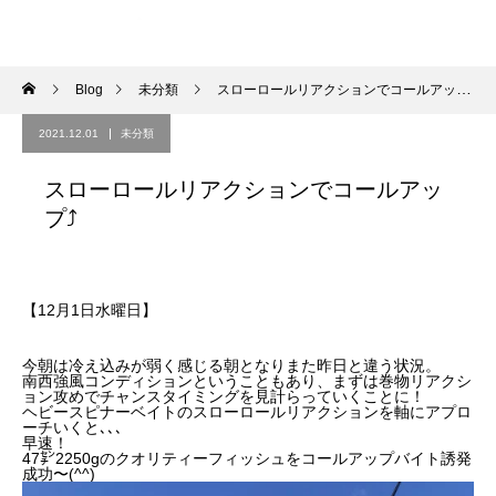
Blog
未分類
スローロールリアクションでコールアップ⤴︎
2021.12.01
未分類
スローロールリアクションでコールアッ
プ⤴︎
【12月1日水曜日】
今朝は冷え込みが弱く感じる朝となりまた昨日と違う状況。
南西強風コンディションということもあり、まずは巻物リアクシ
ョン攻めでチャンスタイミングを見計らっていくことに！
ヘビースピナーベイトのスローロールリアクションを軸にアプロ
ーチいくと､､､
早速！
47㌢2250gのクオリティーフィッシュをコールアップバイト誘発
成功〜(^^)