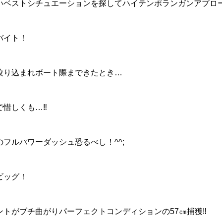
いベストシチュエーションを探してハイテンポランガンアプロ
バイト！
絞り込まれボート際まできたとき…
惜しくも…‼︎
フルパワーダッシュ恐るべし！^^;
ビッグ！
トがブチ曲がりパーフェクトコンディションの57㎝捕獲‼︎