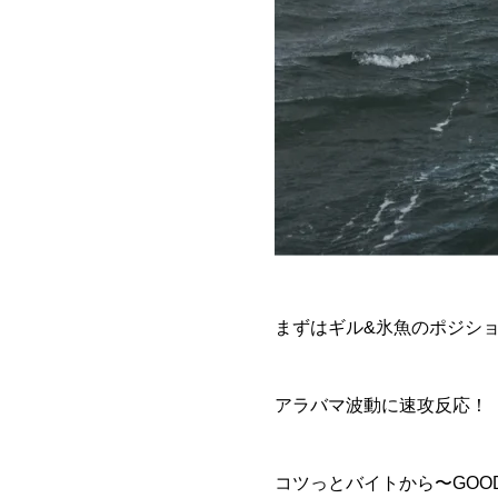
まずはギル&氷魚のポジシ
アラバマ波動に速攻反応！
コツっとバイトから〜GOO