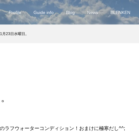
Profile
Guide info
Blog
News
BLENKEN
11月23日水曜日。
日。
りのラフウォーターコンディション！おまけに極寒だし^^;