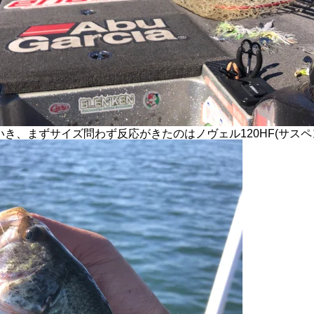
き、まずサイズ問わず反応がきたのはノヴェル120HF(サスペ