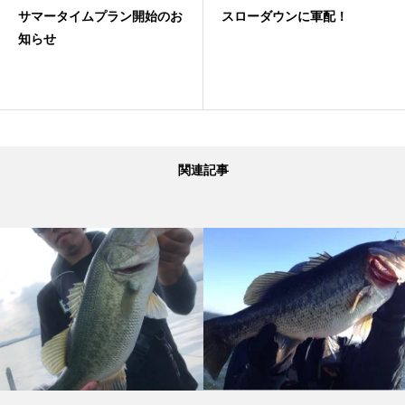
開始のお
スローダウンに軍配！
夏！フリーリグゲー
関連記事