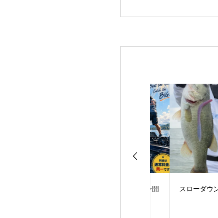
サーフェス・ラン
サマータイムプラン開
スローダウンに軍
AME！
始のお知らせ