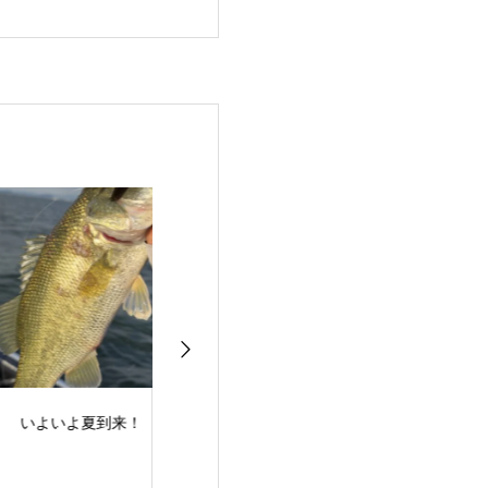
よいよ夏到来！
梅雨明け！夏スタート
バスフィッシン
ュー！