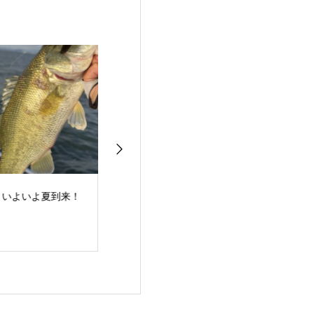
よいよ夏到来！
梅雨明け！夏スタート
バスフィッシン
ュー！