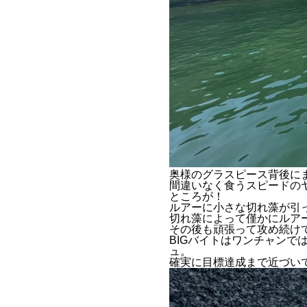
奥様のグラスピース背後に
間違いなく食うスピードの
ところが！
ルアーに小さな切れ藻が引
切れ藻によって僅かにルア
その後も頑張って攻め続け
BIGバイトはワンチャンで
ュ。
確実に目標達成まで近づい