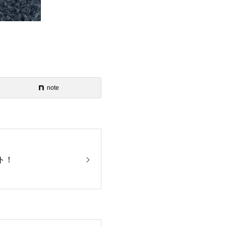
note
ト！