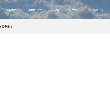
Profile
Guide info
Blog
News
BLENKEN
魚雷突進！