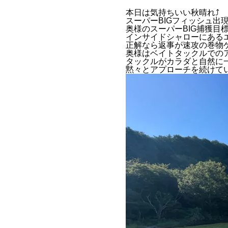
本日は気持ちいい秋晴れ⤴︎
スーパーBIGフィッシュ出
奥様のスーパーBIG捕獲
インサイドシャローにある
正解なら返事が速攻の巻物
奥様はベイトタックルでのア
タックルがカラダと自然に
黙々とアプローチを続けて