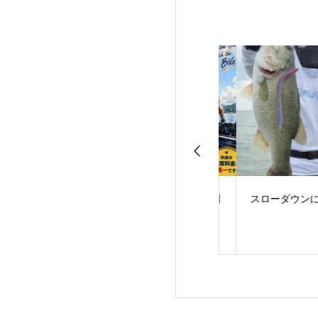
サーフェス・ラン
サマータイムプラン開
スローダウンに軍
AME！
始のお知らせ