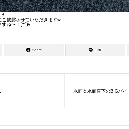
した！
にご披露させていただきますw
ね〜！(^^)v
Share
LINE
ム
水面＆水面直下のBIGバイ