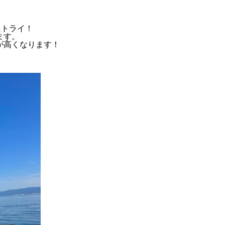
にトライ！
ます。
が高くなります！