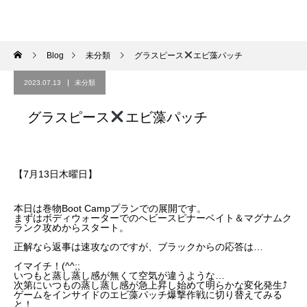
Blog
未分類
グラスピース
エビ藻パッチ
2023.07.13
未分類
グラスピース
エビ藻パッチ
【7月13日木曜日】
本日は巻物Boot Campプランでの展開です。
まずは
ボディウォーターでのヘビースピナーベイト＆マグナムク
ランク攻めからスタート。
正解なら返事は速攻なのですが、ブラックからの応答は…
イマイチ！(^^;;
いつもと蒸し蒸し感が無くて空気が違うような…
次第にいつもの蒸し蒸し感が急上昇し始めて明らかな変化発生⤴︎
ゲームをインサイドのエビ藻パッチ爆撃作戦に切り替えてみる
と！