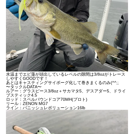
水温までエビ藻が頭出しているレベルの隙間は3/8ozがトレース
しやすくGOODです！
あとはキャスティングサイボーグ化して巻きまくるのみ(^^;;
〜タックルDATA〜
ルアー：グラスピース3/8oz＋サカマタ5、デスアダー5、ドライ
ブスティック4.5
ロッド：スペルバウンドコア70MH(プロト)
リール：ZENON MG7
ライン：バニッシュレボリューション16lb