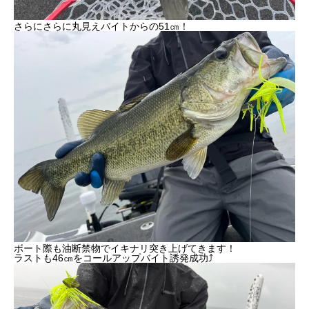
さらにさらに丸見えバイトからの51㎝！
ボート際も油断禁物でイキナリ突き上げてきます！
ラストも46㎝をコールアップバイト誘発成功⤴︎