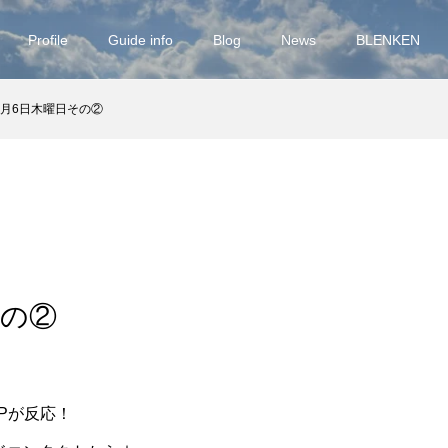
Profile
Guide info
Blog
News
BLENKEN
7月6日木曜日その②
その②
UPが反応！