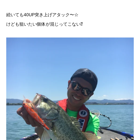
続いても40UP突き上げアタック〜☆
けども狙いたい個体が混じってこない⁉︎