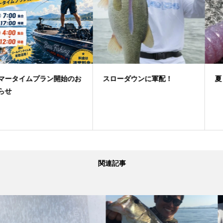
お
スローダウンに軍配！
夏！フリーリグゲーム
関連記事