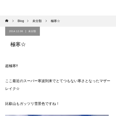
Blog
未分類
極寒☆
2014.12.06
未分類
極寒☆
超極寒‼︎
ここ最近のスーパー寒波到来でとてつもない寒さとなったマザー
レイク☆
比叡山もガッツリ雪景色ですね！