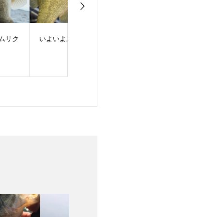
よいよ夏到来！
梅雨明け！夏スタート
バスフィッシン
ュー！