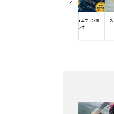
サーフェス・ラン
サマータイムプラン開
スローダウンに軍
AME！
始のお知らせ