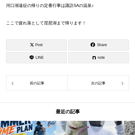
河口湖遠征の帰りの定番行事は諏訪SAの温泉♪
ここで疲れ落として琵琶湖まで帰ります！
Post
Share
LINE
note
前の記事
次の記事
最近の記事