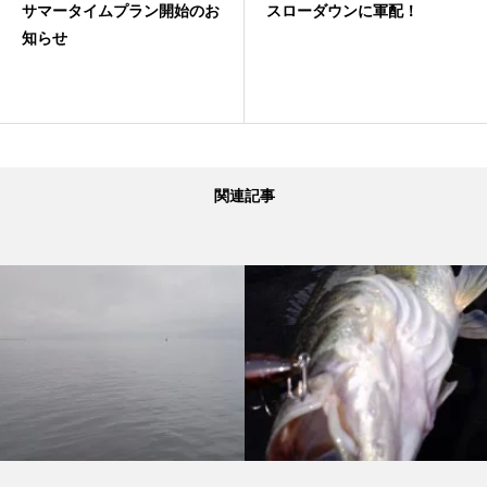
ン開始のお
スローダウンに軍配！
夏！フリーリグゲ
関連記事