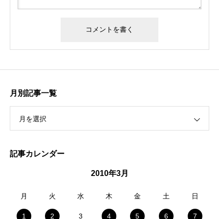
月別記事一覧
月を選択
記事カレンダー
2010年3月
月
火
水
木
金
土
日
1
2
3
4
5
6
7