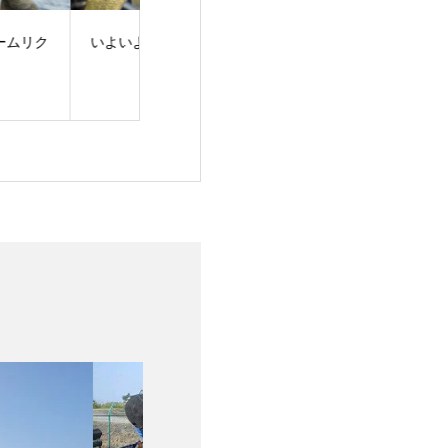
よいよ夏到来！
梅雨明け！夏スタート
バスフィッシン
ュー！