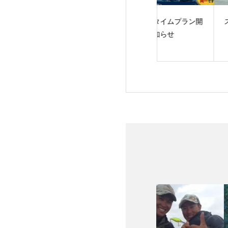
サーフェス・ラン
サマータイムプラン開
スローダウンに軍
AME！
始のお知らせ