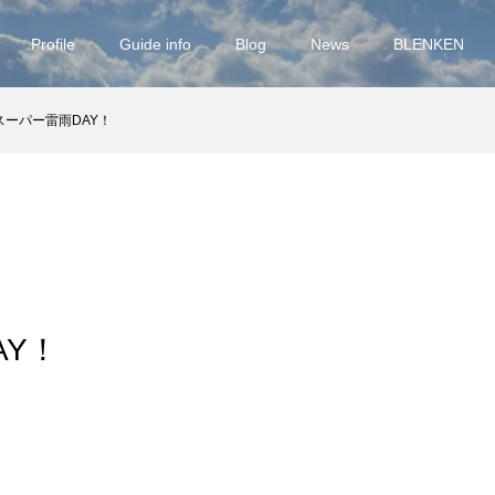
Profile
Guide info
Blog
News
BLENKEN
スーパー雷雨DAY！
AY！