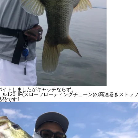
バイトしましたがキャッチならず。
ェル120HF(スローフローティングチューン)の高速巻きストッ
発です⤴︎