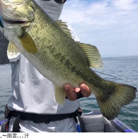
〜雨雲､､､汗