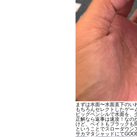
まずは水面〜水面直下のい
もちろんセレクトしたゲー
ビッグペンシルで水面を、少
正解なら返事は速攻！なの
けど、ベイトもブラックも
ということでスローダウンア
サカマタシャッドにてGOOD