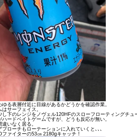
わゆる表層付近に目線があるかどうかを確認作業。
ムはサーフェイス。
し下のレンジをノヴェル120HFのスローフローティングチュ
がハードベイトゲームですが、どうも反応が無い。
間違いなく居る。
プローチもローテーションに入れていくと､､､
ファイターの53㎝ 2180gキャッチ！