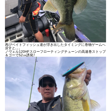
再びベイトフィッシュ達が浮き出したタイミングに巻物ゲームへ
戻すと､､､
ノヴェル120HFスローフローティングチューンの高速巻ストップ
＆ゴーで52㎝誘発⤴︎