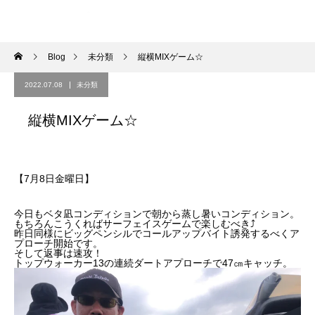
Blog
未分類
縦横MIXゲーム☆
2022.07.08
未分類
縦横MIXゲーム☆
【7月8日金曜日】
今日もベタ凪コンディションで朝から蒸し暑いコンディション。
もちろんこうくればサーフェイスゲームで楽しむべき⤴︎
昨日同様にビッグペンシルでコールアップバイト誘発するべくア
プローチ開始です。
そして返事は速攻！
トップウォーカー13の連続ダートアプローチで47㎝キャッチ。