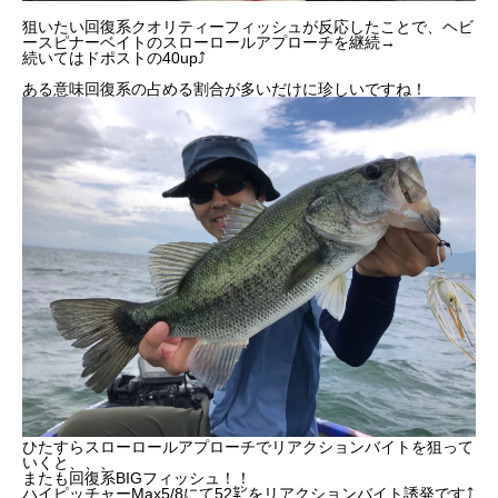
狙いたい回復系クオリティーフィッシュが反応したことで、ヘビ
ースピナーベイトのスローロールアプローチを継続→
続いてはドポストの
40up⤴︎
ある意味回復系の占める割合が多いだけに珍しいですね！
ひたすらスローロールアプローチでリアクションバイトを狙って
いくと、、、
またも回復系BIGフィッシュ！！
ハイピッチャーMax5/8にて52㌢をリアクションバイト誘発です⤴︎