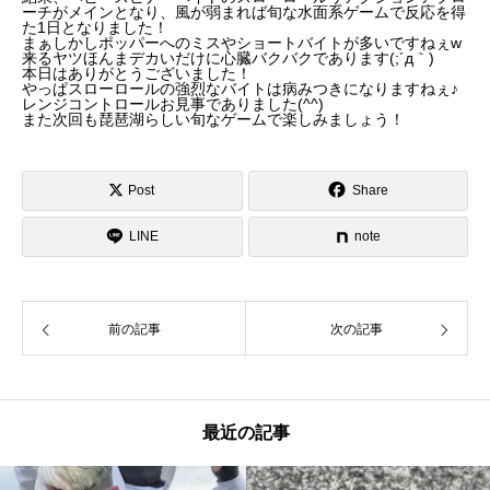
ーチがメインとなり、風が弱まれば旬な水面系ゲームで反応を得
た1日となりました！
まぁしかしポッパーへのミスやショートバイトが多いですねぇw
来るヤツほんまデカいだけに心臓バクバクであります(;´д｀)
本日はありがとうございました！
やっぱスローロールの強烈なバイトは病みつきになりますねぇ♪
レンジコントロールお見事でありました(^^)
また次回も琵琶湖らしい旬なゲームで楽しみましょう！
Post
Share
LINE
note
前の記事
次の記事
最近の記事