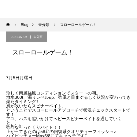
Blog
未分類
スローロールゲーム！
2021.07.05
未分類
スローロールゲーム！
7月5日月曜日
珍しく南風強風コンディションでスタートの朝。
放水300t、濁りレベルup、強風と目まぐるしく状況が変わってき
楽たタイミング⤴︎
風が吹いたらスピナーベイト。
ということでスローロールアプローチで状況チェックスタートで
す！
アユ、ハスを追いかけてヘビースピナーベイトを通していく
と、、、
強烈な引ったくりバイト！！
上がってきたのは58㌢の回復系クオリティーフィッシュ♪
ハイピッチャーMax5/8にてキャッチです⤴︎