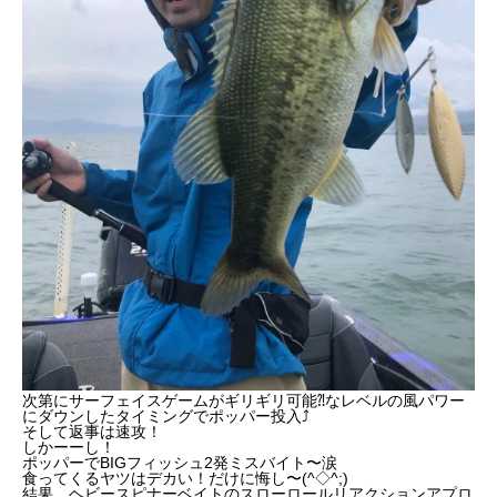
次第にサーフェイスゲームがギリギリ可能⁈なレベルの風パワー
にダウンしたタイミングでポッパー投入⤴︎
そして返事は速攻！
しかーーし！
ポッパーでBIGフィッシュ2発
ミスバイト〜涙
食ってくるヤツはデカい！だけに悔し〜(^◇^;)
結果、ヘビースピナーベイトのスローロールリアクションアプロ