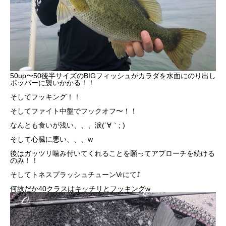
50up〜50後半サイズのBIGフィッシュが
カラダを水面にのり出し
ポッパーに襲いかかる！！
そしてフッキング！！
そしてファイト中盤でフックオフ〜！！
なんとも食いが浅い、、、涙(´∀｀; )
そして心臓に悪い、、、w
後はガッツリ噛み付いてくれることを願ってアプローチを続ける
のみ！！
そしてトネスプラッシュチューンVrにて⤴︎
何故だか40クラスはキッチリとフッキングw