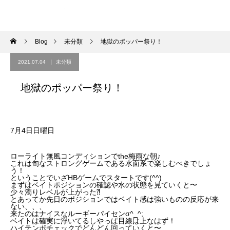
Blog
未分類
地獄のポッパー祭り！
2021.07.04
未分類
地獄のポッパー祭り！
7月4日日曜日
ローライト無風コンディションでthe梅雨な朝♪
これは旬なストロングゲームである水面系で楽しむべきでしょ
う！
ということでいざHBゲームでスタートです(^^)
まずはベイトポジションの確認や水の状態を見ていくと〜
少々濁りレベルが上がった⁈
とあってか先日のポジションではベイト感は強いものの反応が来
ない、、、
来たのはナイスなルーギーパイセンσ^_^;
ベイトは確実に浮いてるしやっぱ目線は上なはず！
ハイテンポチェックでどんどん回っていくと〜