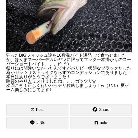
狂ったBIGフィッシュ達を10数発バイト誘発して食わせました
が、
ほんまスーパーデカいヤツに限ってフック一本掛かりのスー
パーショートバイト、、、(^_^;)
祭りには間違いなかったんですがパリピー状態なブラックだった
為かガッツリストライクならずのコンディションでありました！
本日はありがとうございました！
除霊のやり方ミスりましたね、、、ガッツリw
次回こそ！正しく行いバッチリ攻略しましょう！w（≧∇≦）
夏ゲ
ーム楽しみにしてます⤴︎
Post
Share
LINE
note