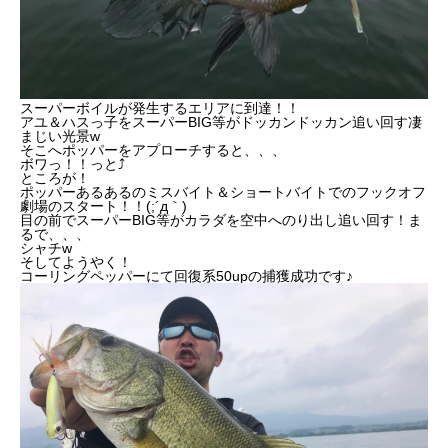
スーパーボイルが発生するエリアに到達！！
アユ＆ハスっ子をスーパーBIG等がドッカンドッカン追い回す凄
まじい光景w
そこへポッパーをアプローチすると、、、
ボワっ！！っと⤴︎
ところが！
ポッパーあるあるのミスバイト＆ショートバイトでのフックオフ
劇場のスタート！！(;´д｀)
目の前でスーパーBIG等がカラダを空中へのり出し追い回す！ま
るで、、、
シャチw
そしてようやく！
コーリングペッパーにて回復系50upの捕獲成功です♪