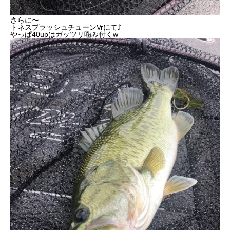
さらに〜
トネスプラッシュチューンVrにて⤴︎
やっぱ40upはガッツリ噛み付くw