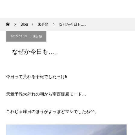
Blog
未分類
なぜか今日も…。
2015.03.13
未分類
なぜか今日も…。
今日って荒れる予報でしたっけ⁉︎
天気予報大外れの朝から南西爆風モード…
これじゃ昨日のほうがよっぽどマシでしたね^^;