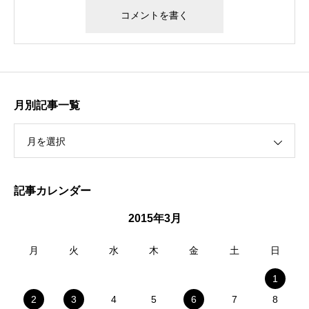
月別記事一覧
月を選択
記事カレンダー
2015年3月
月
火
水
木
金
土
日
1
2
3
4
5
6
7
8