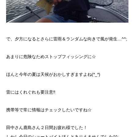
で、夕方になるとさらに雷雨＆ランダムな向きで風が発生…^^;
あまりに危険なためストップフィッシングに☆
ほんと今年の夏は天候がおかしすぎますよね(*_*)
雷にはくれぐれも要注意‼︎
携帯等で常に情報はチェックしたいですね☆
田中さん鹿島さん２日間お疲れ様でした！
しかし今日のショートバイトほんとありえませんでした^^;