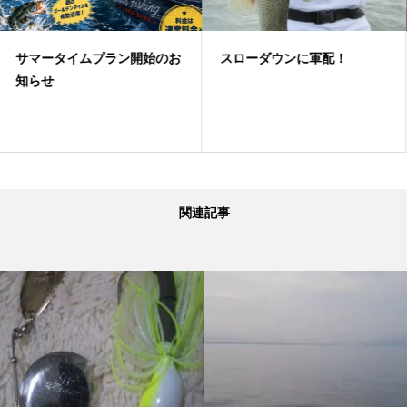
お
スローダウンに軍配！
夏！フリーリグゲーム
関連記事