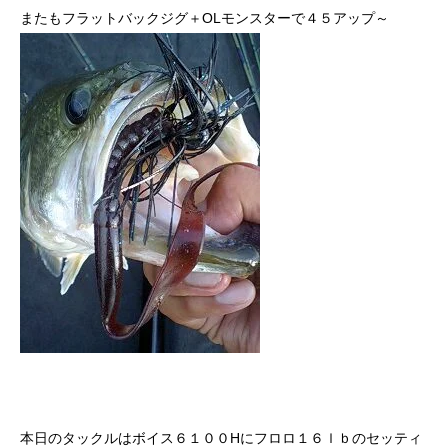
またもフラットバックジグ＋OLモンスターで４５アップ～
本日のタックルはボイス６１００Hにフロロ１６ｌｂのセッティ