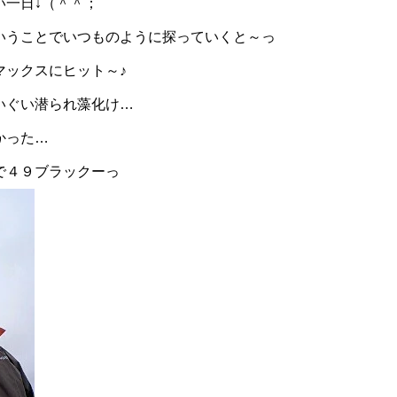
い一日↓（＾＾；
いうことでいつものように探っていくと～っ
マックスにヒット～♪
いぐい潜られ藻化け…
かった…
で４９ブラックーっ