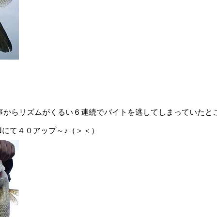
事からリズムがくるい６連続でバイトを逃してしまっていたと
INにて４０アップ～♪（＞＜）