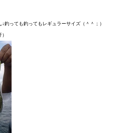
ん↓釣っても釣ってもレギュラーサイズ（＾＾；）
汗）