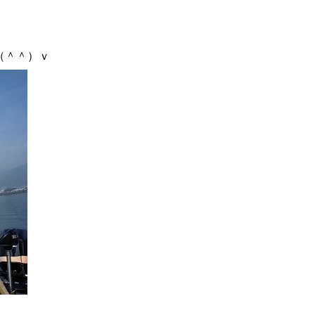
（＾＾）ｖ