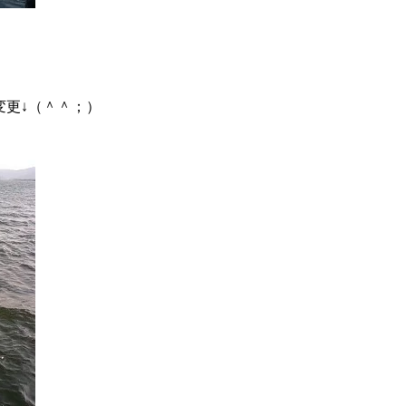
変更↓（＾＾；）