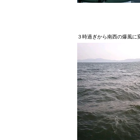
３時過ぎから南西の爆風に