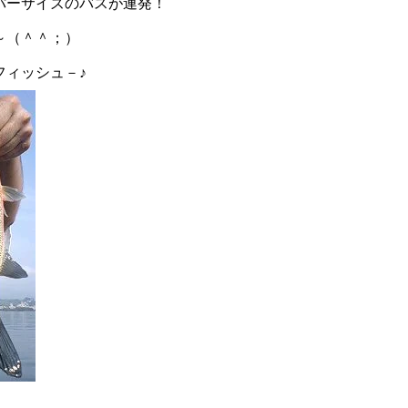
パーサイズのバスが連発！
～（＾＾；）
フィッシュ－♪