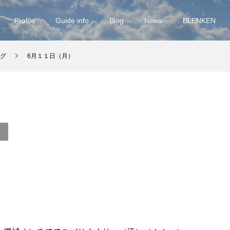
Profile
Guide info
Blog
News
BLENKEN
グ
6月１１日（月）
）
）