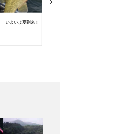
よいよ夏到来！
梅雨明け！夏スタート
バスフィッシン
ュー！