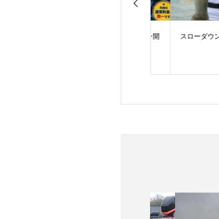
サーフェス・ラン
サマータイムプラン開
スローダウンに軍
AME！
始のお知らせ