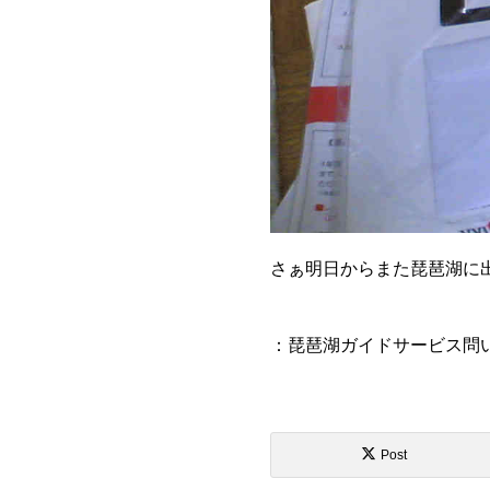
さぁ明日からまた琵琶湖に
：琵琶湖ガイドサービス問
Post