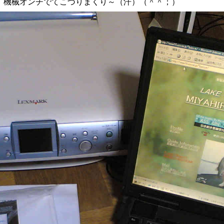
！機械オンチでてこづりまくり～（汗）（＾＾；）