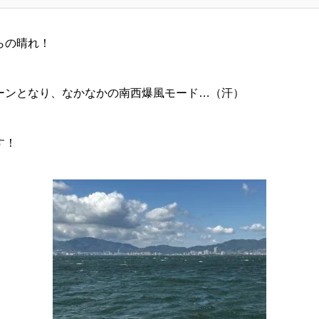
らの晴れ！
ーンとなり、なかなかの南西爆風モード…（汗）
す！