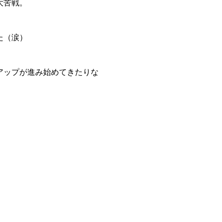
大苦戦。
た（涙）
アップが進み始めてきたりな