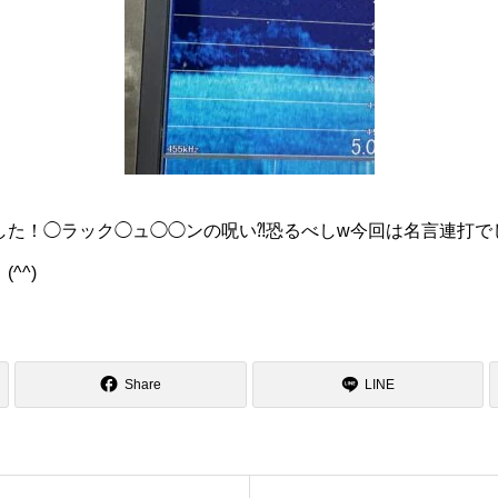
した！◯ラック◯ュ◯◯ンの呪い⁈恐るべしw今回は名言連打で
^^)
Share
LINE