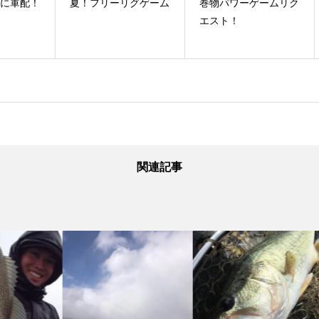
配！
夏！フリーリグゲーム
巻物パワーゲームリク
い
エスト！
関連記事