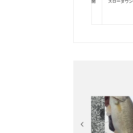
サーフェス・ラン
サマータイムプラン開
スローダウンに軍
AME！
始のお知らせ