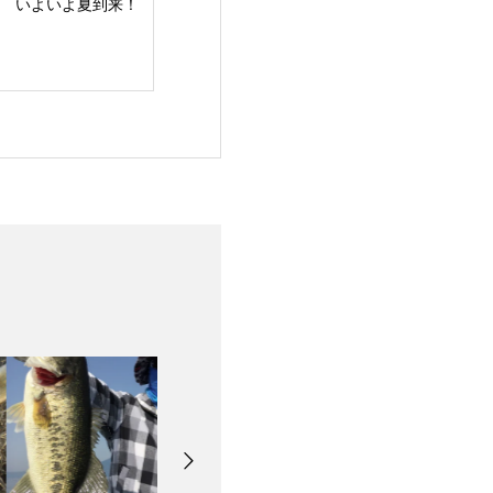
よいよ夏到来！
梅雨明け！夏スタート
バスフィッシン
ュー！