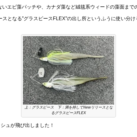
ないエビ藻パッチや、カナダ藻など絨毯系ウィードの藻面まで
ースとなる”グラスピースFLEX”の出し所というふうに使い分
上：グラスピース 下：満を持してNewリリースとな
るグラスピースFLEX
ッシュが飛び出しました！