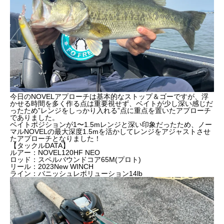
今日のNOVELアプローチは基本的なストップ＆ゴーですが、浮
かせる時間を多く作る点は重要視せず、ベイトが少し深い感じだ
ったため”レンジをしっかり入れる”点に重点を置いたアプローチ
でありました。
ベイトポジションが1〜1.5mレンジと深い印象だったため、
ノー
マルNOVELの最大深度1.5mを活かしてレンジをアジャストさせ
たアプローチとなりました！
【タックルDATA】
ルアー：NOVEL120HF NEO
ロッド：スペルバウンドコア65M(プロト)
リール：2023New WINCH
ライン：バニッシュレボリューション14lb