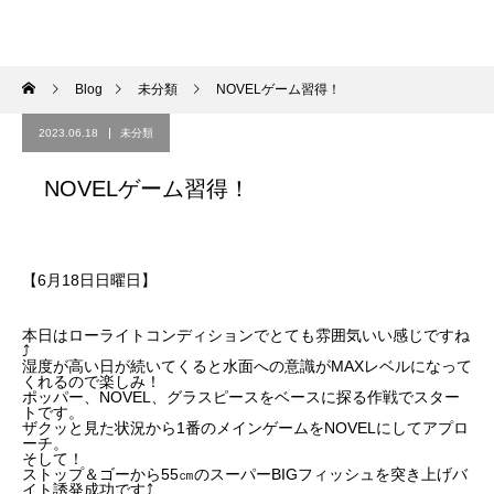
Blog
未分類
NOVELゲーム習得！
2023.06.18
未分類
NOVELゲーム習得！
【6月18日日曜日】
本日はローライトコンディションでとても雰囲気いい感じですね
⤴︎
湿度が高い日が続いてくると水面への意識がMAXレベルになって
くれるので楽しみ！
ポッパー、NOVEL、グラスピースをベースに探る作戦でスター
トです。
ザクッと見た状況から1番のメインゲームをNOVELにしてアプロ
ーチ。
そして！
ストップ＆ゴーから55㎝のスーパーBIGフィッシュを突き上げバ
イト誘発成功です⤴︎