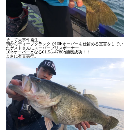
そして大事件発生。
朝からディープクランクで10lbオーバーを仕留める宣言をしてい
たゲストさんにスーパープリスポーナー！
10lbオーバーとなる61.5㎝4780g捕獲成功！！
まさに有言実行。