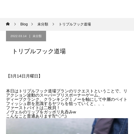
Blog
未分類
トリプルフック道場
2022.03.14
未分類
トリプルフック道場
【3月14日月曜日】
本日はトリプルフック道場プランのリクエストということで、リ
アクション波動のスーパープリスポーナーゲーム。
ディープクランク、クランキングミノーを軸にして中層のベイト
フィッシュ群を意識するヤツらを狙っていくと、、、
ファーストバイトは
二枚貝！
ノヴェルのリップをガッポリ丸呑みw
こんなこと普通あります⁈(^◇^;)