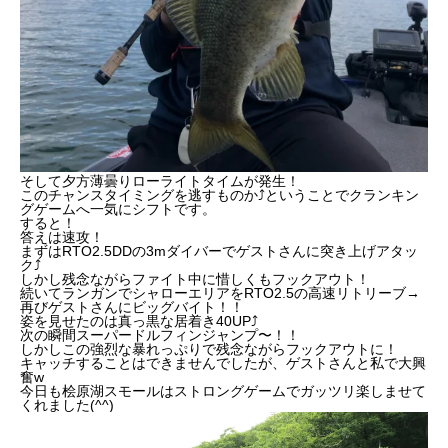
そして夕方薄曇りローライトタイムが発生！
このチャンスタイミングを逃すものか⤴︎ということでクランキン
グゲームへ一気にシフトです。
すると！
答えは速攻！
まずはRTO2.5DDの3mダイバーでゲストさんに突き上げアタッ
ク⤴︎
しかし残念ながらファイト中に惜しくもフックアウト！
続いてランガンでシャローエリアをRTO2.5の高速リトリーブ→
再びゲストさんにビッグバイト！！
姿を見せたのは真っ黒な居着き40UP⤴︎
次の瞬間スーパードルフィンジャンプ〜！！
しかしこの強烈な暴れっぷりで残念ながらフックアウトに！
キャッチすることはできませんでしたが、ゲストさんと私で大興
奮w
今日も桧原湖スモールはストロングゲームでガッツリ楽しませて
くれました(^^)