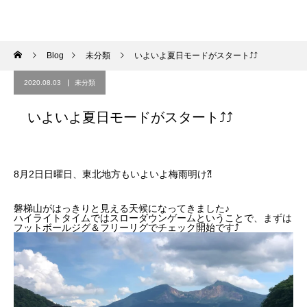
Blog
未分類
いよいよ夏日モードがスタート⤴︎⤴︎
2020.08.03
未分類
いよいよ夏日モードがスタート⤴︎⤴︎
8月2日日曜日、東北地方もいよいよ梅雨明け⁈
磐梯山がはっきりと見える天候になってきました♪
ハイライトタイムではスローダウンゲームということで、まずは
フットボールジグ＆フリーリグでチェック開始です⤴︎