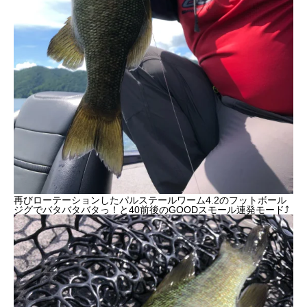
再びローテーションしたパルステールワーム4.2のフットボール
ジグでバタバタバタっ！と40前後のGOODスモール連発モード⤴︎