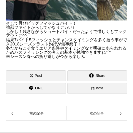
そして再びビッグフィッシュバイト！
強烈ファイトからしてかなりデカい♪
しかし！残念ながらショートバイトだったようで惜しくもフック
アウトに^^;
結果7バイト5フィッシュとチャンスタイミングを多く拾う事がで
き2018シーズンラスト釣行が無事終了！
冬だからこそ食うエリア条件やタイミングなど明確にあらわれる
ためバスフィッシングの考えの基本が勉強できますね^ ^
来シーズン春への折り返しが今から楽しみ！
Post
Share
LINE
note
前の記事
次の記事