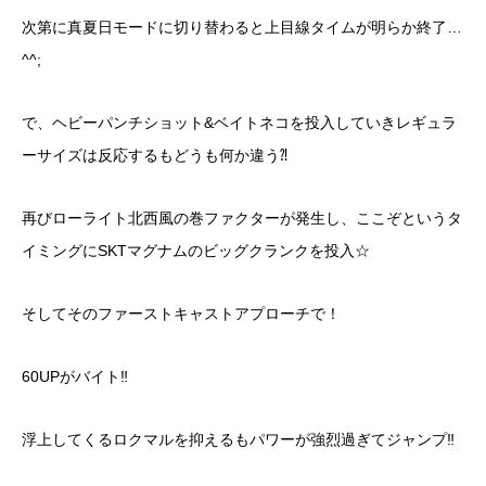
次第に真夏日モードに切り替わると上目線タイムが明らか終了…
^^;
で、ヘビーパンチショット&ベイトネコを投入していきレギュラ
ーサイズは反応するもどうも何か違う⁈
再びローライト北西風の巻ファクターが発生し、ここぞというタ
イミングにSKTマグナムのビッグクランクを投入☆
そしてそのファーストキャストアプローチで！
60UPがバイト‼︎
浮上してくるロクマルを抑えるもパワーが強烈過ぎてジャンプ‼︎