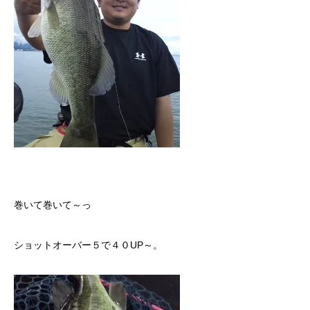
巻いて巻いて～っ
ショットオーバー５で４０UP～。