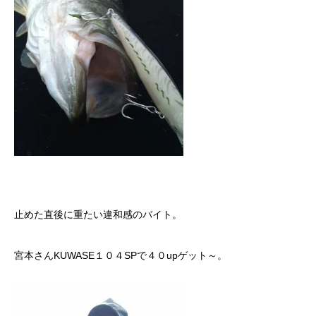
止めた直後に重たい違和感のバイト。
宮本さんKUWASE１０４SPで４０upゲット～。