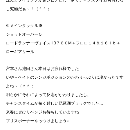
ほんとタイミングが超シビアだし一瞬でチャンスタイムもおわる
し究極だぁ～！（＾＾；
※メインタックル※
ショットオーバー５
ロードランナーヴォイスHB７６０M＋フロロ１４＆１６ｌｂ＋
ローギアリール
宮本さん池田さん本日はお疲れ様でした！
いや～ベイトのレンジポジションのかわりっぷりは凄かったです
よね～（＾＾；
明らかにそれによって反応がかわりましたし。
チャンスタイムが短く難しい琵琶湖ブラックでした…
来春にぜひリベンジお待ちしていますね！
プリスポーナーやっつけましょう♪