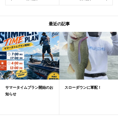
最近の記事
開始のお
スローダウンに軍配！
夏！フリーリグゲー