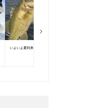
よいよ夏到来！
梅雨明け！夏スタート
バスフィッシン
ュー！