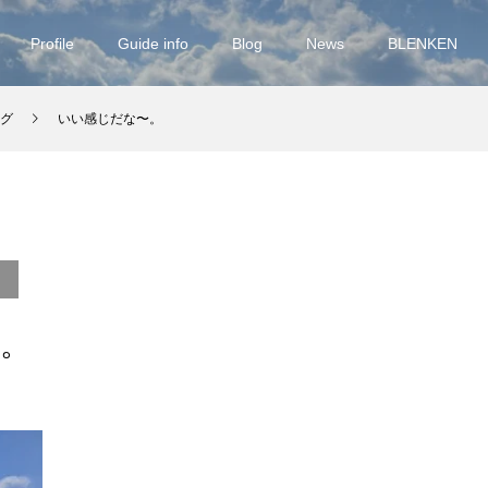
Profile
Guide info
Blog
News
BLENKEN
グ
いい感じだな〜。
。