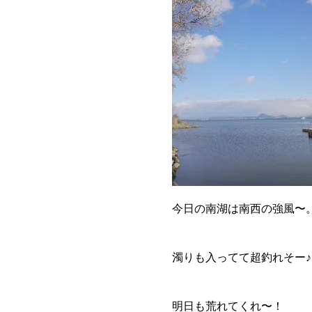
今日の南湖は南西の強風〜
濁りも入ってて超釣れそー♪
明日も荒れてくれ〜！