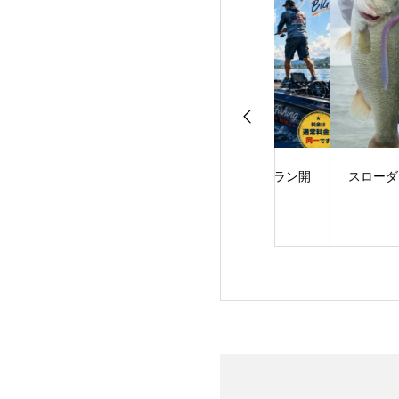
サーフェス・ラン
サマータイムプラン開
スローダウンに軍
AME！
始のお知らせ