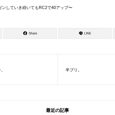
ンしていき続いてもRC2で40アップ〜
Share
LINE
ン。
半プリ。
最近の記事