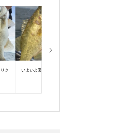
よいよ夏到来！
梅雨明け！夏スタート
バスフィッシン
ュー！