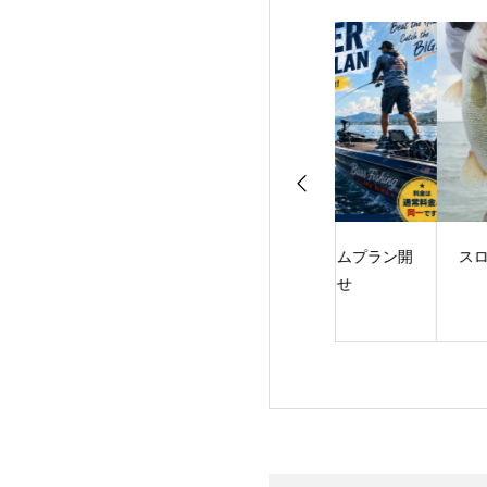
サーフェス・ラン
サマータイムプラン開
スローダウンに軍
AME！
始のお知らせ