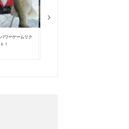
よいよ夏到来！
梅雨明け！夏スタート
バスフィッシン
ュー！