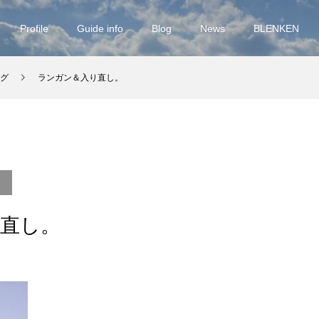
Profile
Guide info
Blog
News
BLENKEN
グ
ランガン＆入り直し。
直し。