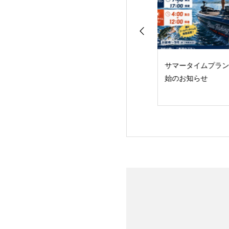
サーフェス・ラン
サマータイムプラン開
スローダウンに軍
AME！
始のお知らせ