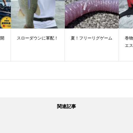
配！
夏！フリーリグゲーム
巻物パワーゲームリク
い
エスト！
関連記事