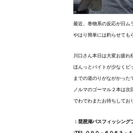
最近、巻物系の反応が日ム
やはり簡単には釣らせても
川口さん本日は大変お疲れ
ほんっとバイトが少なくビ
までの道のりがながかった
ノルマのゴーマル２本は次
でわでわまたお待ちしてお
：琵琶湖バスフィッシング
:TEL ０９０－６０６３－