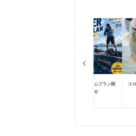
サーフェス・ラン
サマータイムプラン開
スローダウンに軍
AME！
始のお知らせ