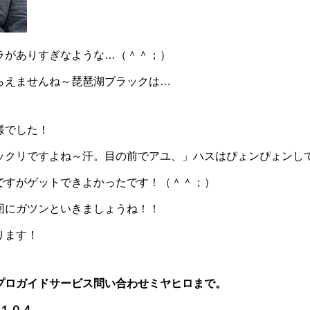
ラがありすぎなような…（＾＾；）
らえませんね～琵琶湖ブラックは…
様でした！
ックリですよね～汗。目の前でアユ、」ハスはぴょンぴょンし
ですがゲットできよかったです！（＾＾；）
回にガツンといきましょうね！！
ります！
プロガイドサービス問い合わせミヤヒロまで。
４１０４。