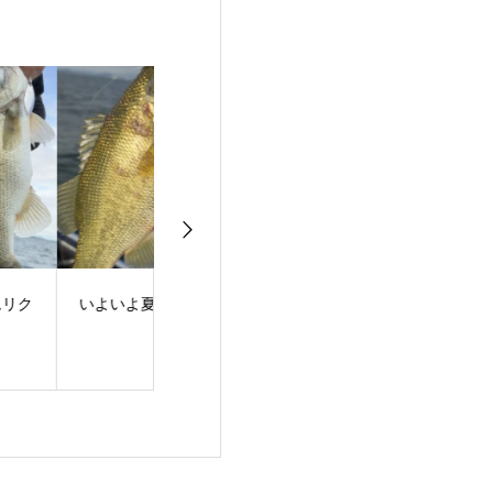
よいよ夏到来！
梅雨明け！夏スタート
バスフィッシン
ュー！