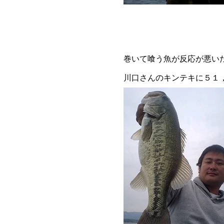
巻いて喰う魚が反応が悪い
川口さんのキンテキに５１