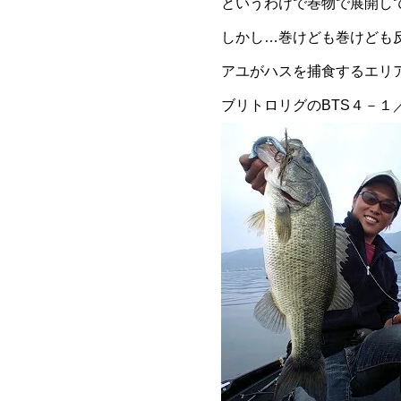
というわけで巻物で展開し
しかし…巻けども巻けども
アユがハスを捕食するエリ
ブリトロリグのBTS４－１