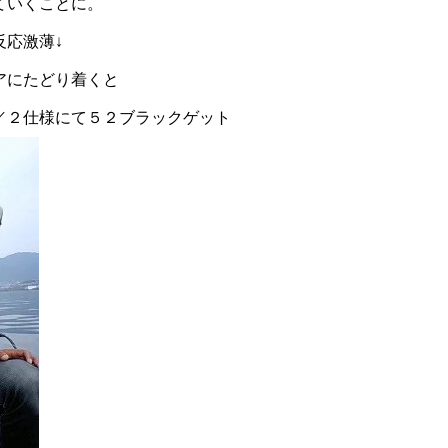
ていくことに。
反応激薄↓
アにたどり着くと
／２仕様にて５２ブラックゲット