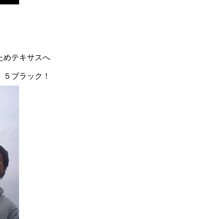
ためテキサスへ
，５ブラック！