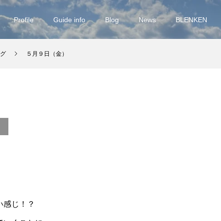
Profile
Guide info
Blog
News
BLENKEN
グ
５月９日（金）
い感じ！？