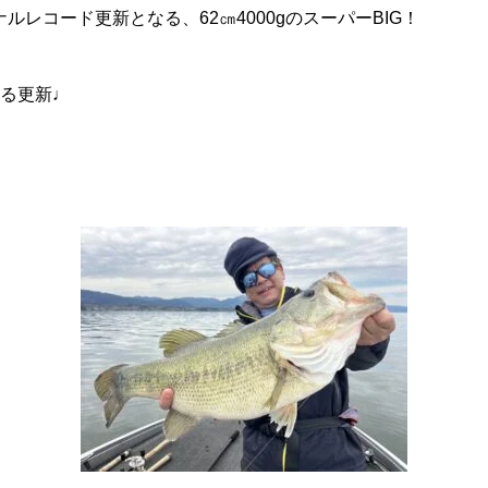
レコード更新となる、62㎝4000gのスーパーBIG！
なる更新♩