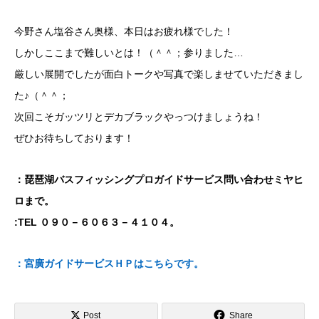
今野さん塩谷さん奥様、本日はお疲れ様でした！
しかしここまで難しいとは！（＾＾；参りました…
厳しい展開でしたが面白トークや写真で楽しませていただきまし
た♪（＾＾；
次回こそガッツリとデカブラックやっつけましょうね！
ぜひお待ちしております！
：琵琶湖バスフィッシングプロガイドサービス問い合わせミヤヒ
ロまで。
:TEL ０９０－６０６３－４１０４。
：宮廣ガイドサービスＨＰはこちらです。
Post
Share